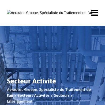
Skip
to
content
Secteur Activité
Aerautec Groupe, Spécialiste du Traitement de
l'air
>
Secteurs Activités
>
Secteurs
>
Enseignement