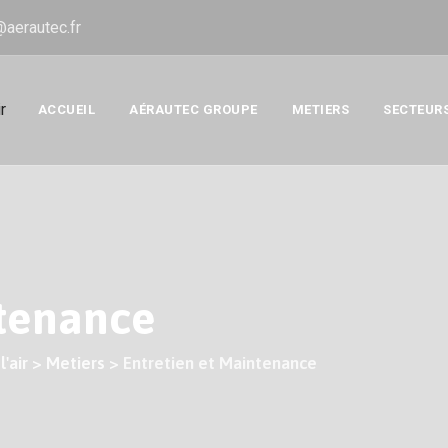
@aerautec.fr
ACCUEIL
AÉRAUTEC GROUPE
METIERS
SECTEUR
ntenance
'air
>
Metiers
>
Entretien et Maintenance