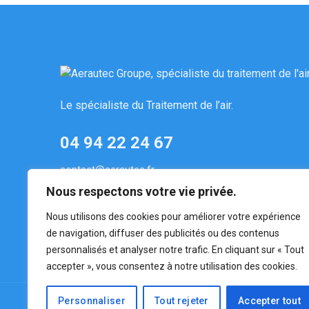
Le spécialiste du Traitement de l’air.
04 94 22 24 67
contact@aerautec.fr
Nous respectons votre vie privée.
132, rue du Revest-les-Eaux
83 140 Z.A. Six-Fours Les Plages
Nous utilisons des cookies pour améliorer votre expérience
de navigation, diffuser des publicités ou des contenus
personnalisés et analyser notre trafic. En cliquant sur « Tout
accepter », vous consentez à notre utilisation des cookies.
Personnaliser
Tout rejeter
Accepter tout