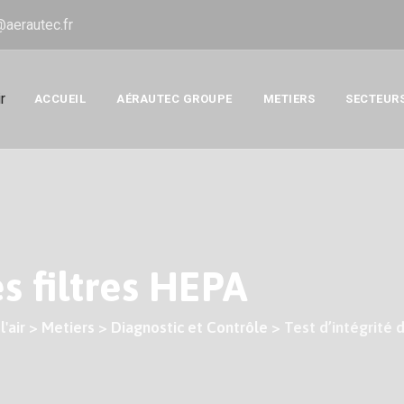
@aerautec.fr
ACCUEIL
AÉRAUTEC GROUPE
METIERS
SECTEUR
es filtres HEPA
'air
>
Metiers
>
Diagnostic et Contrôle
>
Test d’intégrité 